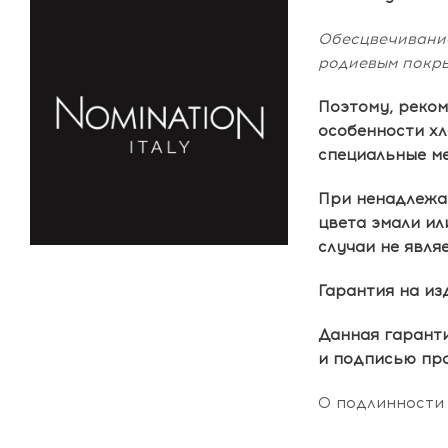
Обесцвечивание
родиевым покры
Поэтому, реком
особенности х
специальные ме
При ненадлежащ
цвета эмали ил
случаи не явля
Гарантия на из
Данная гаранти
и подписью про
О подлинности 