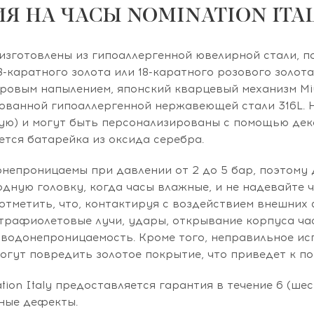
Я НА ЧАСЫ NOMINATION ITA
изготовлены из гипоаллергенной ювелирной стали, 
8-каратного золота или 18-каратного розового золот
ровым напылением, японский кварцевый механизм Mi
ованной гипоаллергенной нержавеющей стали 316L. 
ую) и могут быть персонализированы с помощью дек
ется батарейка из оксида серебра.
онепроницаемы при давлении от 2 до 5 бар, поэтом
дную головку, когда часы влажные, и не надевайте ч
отметить, что, контактируя с воздействием внешних 
ьтрафиолетовые лучи, удары, открывание корпуса ча
 водонепроницаемость. Кроме того, неправильное и
огут повредить золотое покрытие, что приведет к по
tion Italy предоставляется гарантия в течение 6 (ше
ные дефекты.