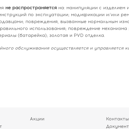
ия
не распространяется
на: манипуляции с изделием 
инструкций по эксплуатации; модификации и/или ре
одавцами; повреждения, вызванные нормальным изн
правильного использования; повреждение механизма р
риалы (батарейка); золотая и PVD отделка.
йного обслуживания осуществляется и управляется ко
Акции
Контакты
т
Докумен