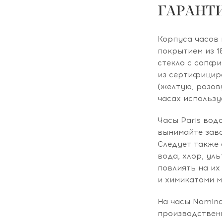
ГАРАНТИ
Корпуса часов 
покрытием из 1
стекло с сапфи
из сертифицир
(желтую, розов
часах использу
Часы Paris вод
вынимайте заво
Следует также 
вода, хлор, ул
повлиять на их
и химикатами м
На часы Nomina
производствен