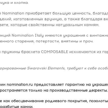
чука и хлопка.
е Nomination приобретает большую ценность, благо
делий, изготовленных вручную, а также благодаря 
вете, которые свойственны натуральным камням.
екций Nomination Italy имеются украшения с винта
енного старения, потертости, вмятины и проч.
и пружины браслета COMPOSABLE исключаются из гар
орированные Swarovski Elements, требуют к себе осо
ин nomination.ru предоставляет гарантию на украшен
пространяется только на производственные дефекты.
е как обесцвечивание родиевого покрытия, позолоты
 разбитые камни.