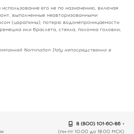
и использование его не по назначению, включая
монт, выполненные неавторизованными
осом (царапины); потерю водонепроницаемости
емешка или браслета, стекла; поломка головки;
мпанией Nomination Italy непосредственно в
8 (800) 101-60-86
ты
(пн-пт 10:00 до 18:00 МСК)