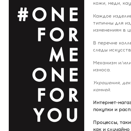
кожи, меди, кау
Каждое издели
типичны для из
изменениям в ц
В перечне колл
следы искусств
Механизм и/ил
износа.
Украшения, дек
камней.
Интернет-магаз
покупки и рас
Процессы, таки
как и случайно