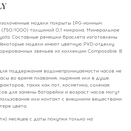
LY
позолоченные модели покрыты IPG-ионным
а (750/1000) толщиной 0,1 микрона. Минеральное
yota. Составные ремешки браслета изготовлены
Некоторые модели имеют цветную PVD-отделку
орированных звеньев из коллекции Composable. В
у для поддержания водонепроницаемости часов не
асы во время плавания, ныряния или в душе.
факторов, таких как пот, косметика, соленая
сов для замены батарейки и возраст часов могут
спользование или контакт с внешними веществами
тере цвета.
сти) месяцев с даты покупки только на