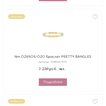
Новинка
Nm 029505/020 Браслет PRETTY BANGLES
размер 17 см, сталь, цирконы белые, покрытие
артикул:
029505/020
желтое PVD
7 250
руб.
/шт.
Подробнее
Новинка