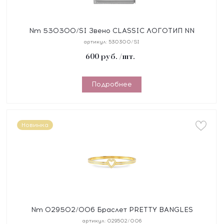
Nm 530300/SI Звено CLASSIC ЛОГОТИП NN
сталь/серебро 925°
артикул:
530300/SI
600
руб.
/шт.
Подробнее
Новинка
Nm 029502/006 Браслет PRETTY BANGLES
"СЕРДЦЕ" размер 19 см, сталь, цирконы, покрытие
артикул:
029502/006