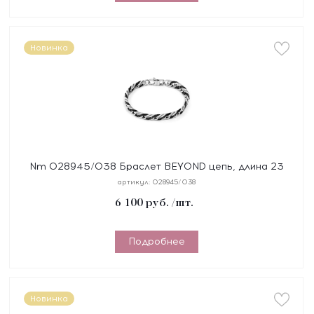
Новинка
Nm 028945/038 Браслет BEYOND цепь, длина 23
см, сталь, покрытие черное PVD
артикул:
028945/038
6 100
руб.
/шт.
Подробнее
Новинка