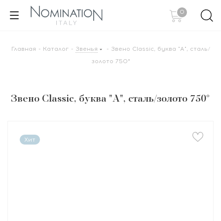
0
Главная
-
Каталог
-
Звенья
-
Звено Classic, буква "А", сталь/
золото 750°
Звено Classic, буква "А", сталь/золото 750°
Хит