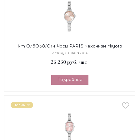
Nm 076038/014 Часы PARIS механизм Miyota
2025, 3 атм, циферблат розовый, сталь, браслет
артикул:
076038/014
Composable
25 250
руб.
/шт
Подробнее
Новинка