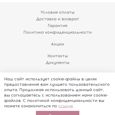
Условия оплаты
Доставка и возврат
Гарантия
Политика конфиденциальности
Акции
Контакты
Документы
8 (800) 101-60-86
Наш сайт использует cookie-файлы в целях
(пн-пт 10:00 до 18:00 МСК)
предоставления вам лучшего пользовательского
ЗАКАЗАТЬ ЗВОНОК
опыта. Продолжая использовать данный сайт,
вы соглашаетесь с использованием нами cookie-
shop@nomination.ru
файлов. С политикой конфиденциальности вы
можете ознакомиться по
ссылке
.