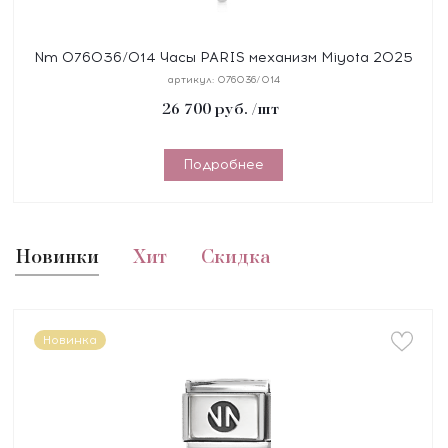
Nm 076036/014 Часы PARIS механизм Miyota 2025
3 атм, циферблат розовый, размер 2,3*2,7 см,
артикул:
076036/014
цирконы,
26 700
руб.
/шт
Подробнее
Новинки
Хит
Скидка
Новинка