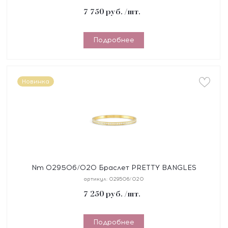
желтое PVD
7 750
руб.
/шт.
Подробнее
Новинка
Nm 029506/020 Браслет PRETTY BANGLES
размер 19 см, сталь, цирконы белые, покрытие
артикул:
029506/020
желтое PVD
7 250
руб.
/шт.
Подробнее