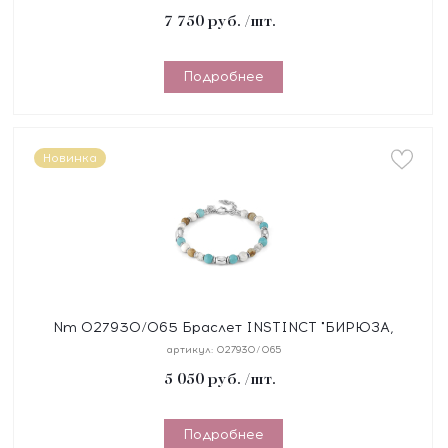
желтое PVD
7 750
руб.
/шт.
Подробнее
Новинка
Nm 027930/065 Браслет INSTINCT "БИРЮЗА,
ЯШМА" размер 18-21 см, синтетический шнур, сталь,
артикул:
027930/065
камни
5 050
руб.
/шт.
Подробнее