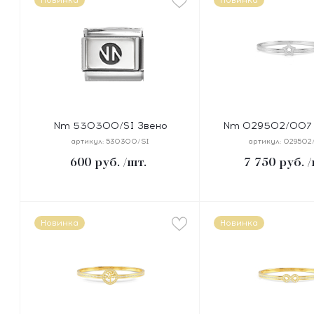
Новинка
Новинка
Nm 530300/SI Звено
Nm 029502/007 
CLASSIC ЛОГОТИП NN сталь/
PRETTY BANGLES 
артикул:
530300/SI
артикул:
029502
серебро 925°
размер 19 см, стал
600
руб.
/шт.
7 750
руб.
/
Новинка
Новинка