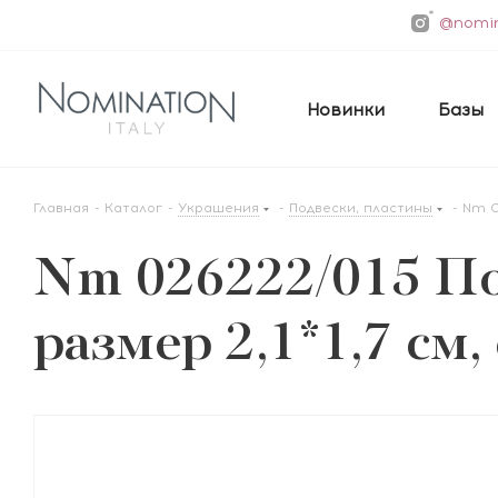
@nomin
Новинки
Базы
Главная
-
Каталог
-
Украшения
-
Подвески, пластины
-
Nm 0
Nm 026222/015 
размер 2,1*1,7 см,