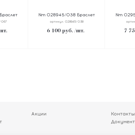
Браслет
Nm 028945/038 Браслет
Nm 0295
GLES
BEYOND цепь, длина 23 см,
PRETTY B
/067
артикул:
028945/038
арти
размер 17
сталь, покрытие черное PVD
размер 17 
шт.
6 100
руб.
/шт.
7 75
, покрытие
покрыт
Акции
Контакты
т
Докумен