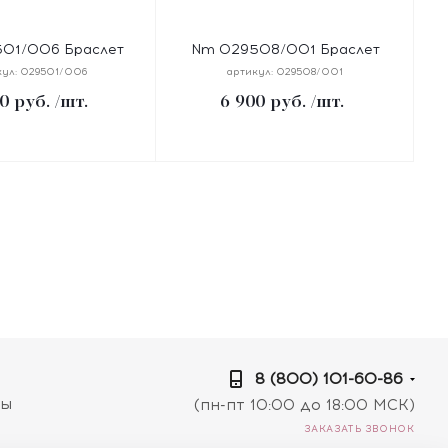
01/006 Браслет
Nm 029508/001 Браслет
ANGLES "СЕРДЦЕ"
PRETTY BANGLES "ТОЧКИ"
кул:
029501/006
артикул:
029508/001
см, сталь, цирконы,
размер 19 см, сталь, цирконы
0
руб.
/шт.
6 900
руб.
/шт.
ие желтое PVD
8 (800) 101-60-86
ты
(пн-пт 10:00 до 18:00 МСК)
ЗАКАЗАТЬ ЗВОНОК