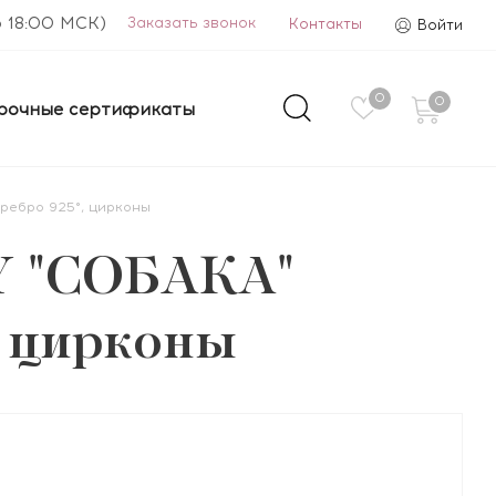
о 18:00 МСК)
Заказать звонок
Контакты
Войти
0
0
рочные сертификаты
еребро 925°, цирконы
Y "СОБАКА"
°, цирконы