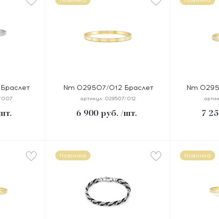
Новинка
Новинка
Браслет
Nm 029507/012 Браслет
Nm 0295
"ЗВЕЗДА"
PRETTY BANGLES "ТОЧКИ"
PRETTY B
/007
артикул:
029507/012
артик
ь, цирконы
размер 17 см, сталь, цирконы,
см, стал
шт.
6 900
руб.
/шт.
7 25
покрытие желтое PVD
покрыт
Новинка
Новинка