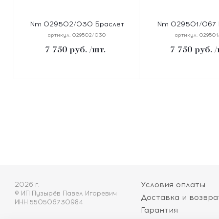
Nm 029502/030 Браслет
Nm 029501/067 
PRETTY BANGLES "ДЕРЕВО
PRETTY BAN
артикул:
029502/030
артикул:
029501
ЖИЗНИ" размер 19 см, сталь,
"БЕСКОНЕЧНОСТЬ" 
7 750
руб.
/шт.
7 750
руб.
/
цирконы, покрытие желт
см, сталь, цирконы
жел
Условия оплаты
2026 г.
© ИП Пузырёв Павел Игоревич
Доставка и возвра
ИНН 550506730984
Гарантия