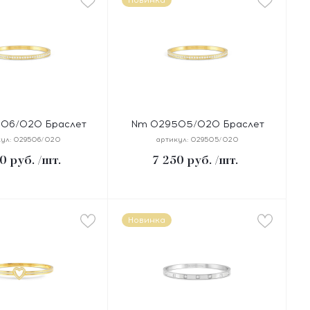
Новинка
06/020 Браслет
Nm 029505/020 Браслет
ANGLES размер 19
PRETTY BANGLES размер 17
ул:
029506/020
артикул:
029505/020
ь, цирконы белые,
см, сталь, цирконы белые,
0
руб.
/шт.
7 250
руб.
/шт.
ие желтое PVD
покрытие желтое PVD
Новинка