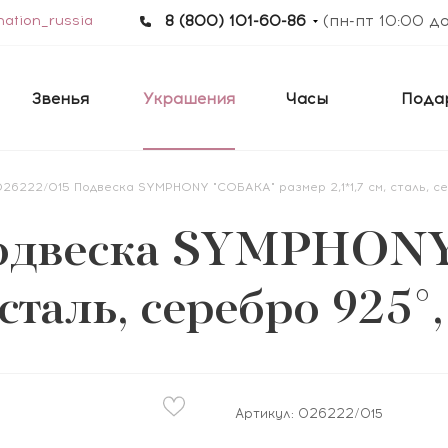
ation_russia
8 (800) 101-60-86
(пн-пт 10:00 д
Звенья
Украшения
Часы
Пода
26222/015 Подвеска SYMPHONY "СОБАКА" размер 2,1*1,7 см, сталь, с
Подвеска SYMPHON
 сталь, серебро 925
Артикул:
026222/015