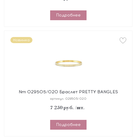
Подробнее
Новинка
Nm 029505/020 Браслет PRETTY BANGLES
размер 17 см, сталь, цирконы белые, покрытие
артикул:
029505/020
желтое PVD
7 250
руб.
/шт.
Подробнее