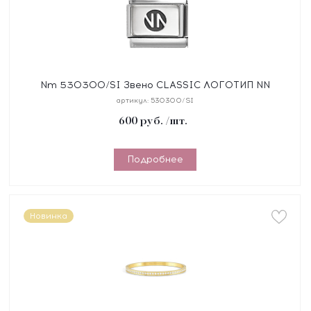
Nm 530300/SI Звено CLASSIC ЛОГОТИП NN
сталь/серебро 925°
артикул:
530300/SI
600
руб.
/шт.
Подробнее
Новинка