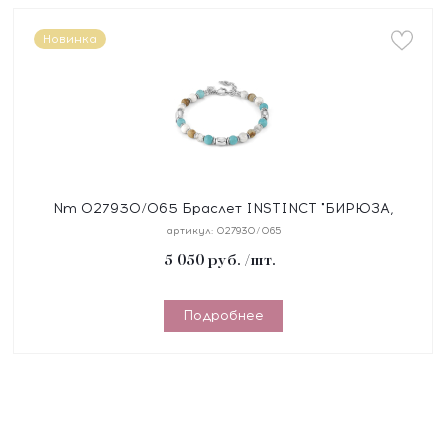
Новинка
Nm 027930/065 Браслет INSTINCT "БИРЮЗА,
ЯШМА" размер 18-21 см, синтетический шнур, сталь,
артикул:
027930/065
камни
5 050
руб.
/шт.
Подробнее