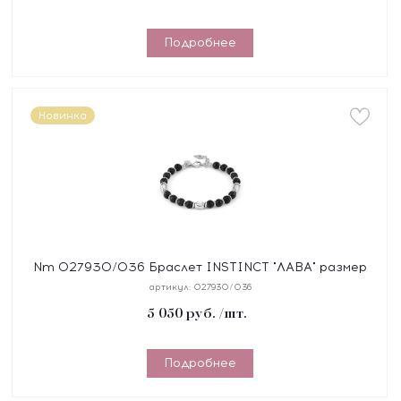
Подробнее
Новинка
Nm 027930/036 Браслет INSTINCT "ЛАВА" размер
18-21 см, синтетический шнур, сталь, камни
артикул:
027930/036
5 050
руб.
/шт.
Подробнее