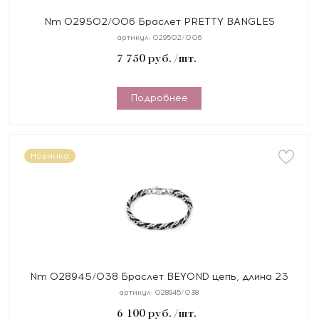
Nm 029502/006 Браслет PRETTY BANGLES
"СЕРДЦЕ" размер 19 см, сталь, цирконы, покрытие
артикул:
029502/006
желтое PVD
7 750
руб.
/шт.
Подробнее
Новинка
Nm 028945/038 Браслет BEYOND цепь, длина 23
см, сталь, покрытие черное PVD
артикул:
028945/038
6 100
руб.
/шт.